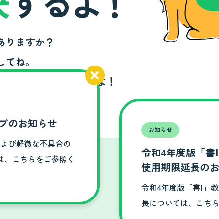
決
す
る
よ
！
ありますか？
してね。
ら詳しい解説が見られるよ！
プのお知らせ
お知らせ
および軽微な不具合の
令和4年度版「書
は、こちらをご参照く
使用期限延長の
令和4年度版「書Ⅰ」
長については、こち