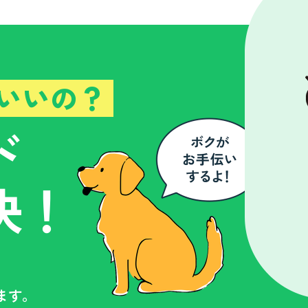
いいの？
ド
決！
ます。