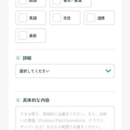
国語
書写／書道
英語
生活
道徳
美術
詳細
具体的な内容