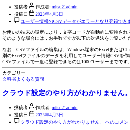
投稿者
作成者:
mitsu21admin
投稿日
2023年4月3日
ユーザー情報のCSVデータがエラーとなり登録でき
お使いの端末の設定により，文字コードが自動的に変換され
そのような場合には，お手数ですが以下の対処法をご覧いただ
なお，CSVファイルの編集は、Windows端末のExcelまたは
別のExcelファイルのデータを利用してユーザー情報CS
CSVファイルで一度に登録できるのは1000ユーザーまで
カテゴリー
文科省よくある質問
クラウド設定のやり方がわかりません
投稿者
作成者:
mitsu21admin
投稿日
2023年4月3日
クラウド設定のやり方がわかりません。 への
コメン