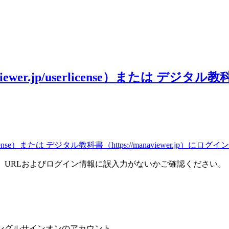
er.jp/userlicense）または デジタル教科書
rlicense）または デジタル教科書（https://manaviewer.jp）に
。URLおよびログイン情報に誤入力がないかご確認ください。
ングルサインオンのアカウント