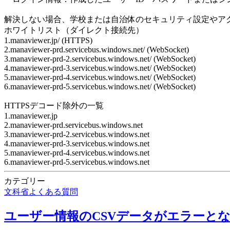
解決しない場合、学校または自治体のセキュリティ設定やア
ホワイトリスト（ダイレクト接続先）
1.manaviewer.jp/ (HTTPS)
2.manaviewer-prd.servicebus.windows.net/ (WebSocket)
3.manaviewer-prd-2.servicebus.windows.net/ (WebSocket)
4.manaviewer-prd-3.servicebus.windows.net/ (WebSocket)
5.manaviewer-prd-4.servicebus.windows.net/ (WebSocket)
6.manaviewer-prd-5.servicebus.windows.net/ (WebSocket)
HTTPSデコード除外の一覧
1.manaviewer.jp
2.manaviewer-prd.servicebus.windows.net
3.manaviewer-prd-2.servicebus.windows.net
4.manaviewer-prd-3.servicebus.windows.net
5.manaviewer-prd-4.servicebus.windows.net
6.manaviewer-prd-5.servicebus.windows.net
カテゴリー
文科省よくある質問
ユーザー情報のCSVデータがエラーと