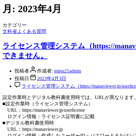
月:
2023年4月
カテゴリー
文科省よくある質問
ライセンス管理システム（https://manaview
できません。
投稿者
作成者:
mitsu21admin
投稿日
2023年4月3日
ライセンス管理システム（https://manaviewer.jp/use
設定作業時とデジタル教科書使用時では、URLが異なります
■設定作業時（ライセンス管理システム）
URL：https://manaviewer.jp/userlicense
ログイン情報：ライセンス証明書に記載
■デジタル教科書使用時
URL：https://manaviewer.jp
ログイン情報：作成したユーザーID・パスワードまたはシ