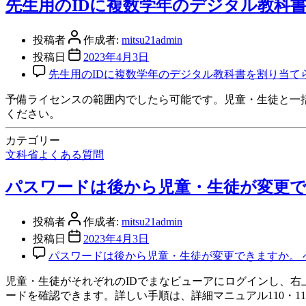
先生用のIDに複数学年のデジタル教科
投稿者
作成者:
mitsu21admin
投稿日
2023年4月3日
先生用のIDに複数学年のデジタル教科書を割り当て
予備ライセンスの範囲内でしたら可能です。児童・生徒と一括
ください。
カテゴリー
文科省よくある質問
パスワードは後から児童・生徒が変更
投稿者
作成者:
mitsu21admin
投稿日
2023年4月3日
パスワードは後から児童・生徒が変更できますか。 
児童・生徒がそれぞれのIDでまなビューアにログインし、
ードを確認できます。詳しい手順は、詳細マニュアル110・1