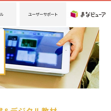
ール
ユーザーサポート
 Windows
クラウド配信サービス
 iPad
実践事例紹介／指導案
プ
操作ガイド
よくある問い合わせ
書&デジタル教材