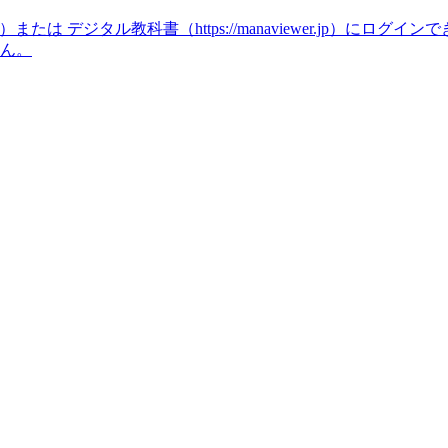
icense）または デジタル教科書（https://manaviewer.jp）にログ
せん。