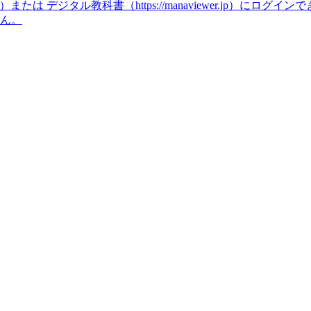
icense）または デジタル教科書（https://manaviewer.jp）にログ
せん。