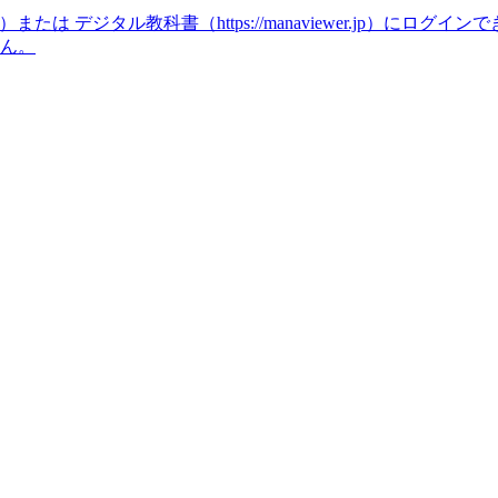
icense）または デジタル教科書（https://manaviewer.jp）にログ
せん。