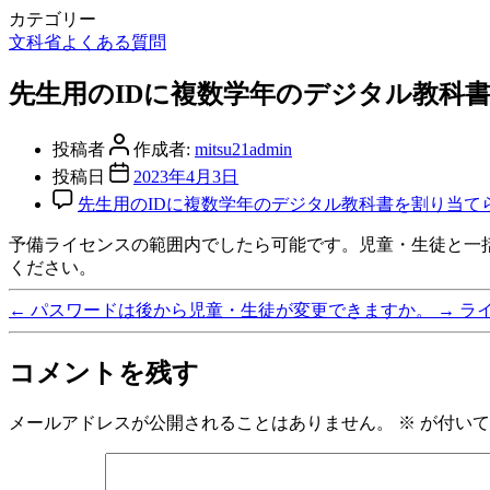
カテゴリー
文科省よくある質問
先生用のIDに複数学年のデジタル教科
投稿者
作成者:
mitsu21admin
投稿日
2023年4月3日
先生用のIDに複数学年のデジタル教科書を割り当て
予備ライセンスの範囲内でしたら可能です。児童・生徒と一括
ください。
←
パスワードは後から児童・生徒が変更できますか。
→
ラ
コメントを残す
メールアドレスが公開されることはありません。
※
が付いて